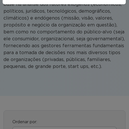
base na análise dos fatores exógenos (econômicos,
políticos, jurídicos, tecnológicos, demográficos,
climáticos) e endógenos (missão, visão, valores,
propósito e negócio da organização em questão),
bem como no comportamento do público-alvo (seja
ele consumidor, organizacional, seja governamental),
fornecendo aos gestores ferramentas fundamentais
para a tomada de decisões nos mais diversos tipos
de organizações (privadas, públicas, familiares,
pequenas, de grande porte, start ups, etc.).
Ordenar por: