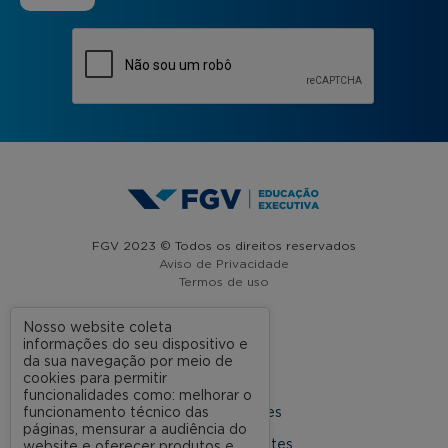
FGV 2023 © Todos os direitos reservados
Aviso de Privacidade
Termos de uso
Nosso website coleta
informações do seu dispositivo e
A FGV
da sua navegação por meio de
cookies para permitir
Contato
funcionalidades como: melhorar o
funcionamento técnico das
Nossas Unidades
páginas, mensurar a audiência do
Dúvidas Frequentes
website e oferecer produtos e