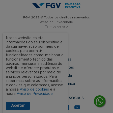
FGV 2023 © Todos os direitos reservados
Aviso de Privacidade
Termos de uso
Nosso website coleta
informações do seu dispositivo e
A FGV
da sua navegação por meio de
cookies para permitir
Contato
funcionalidades como: melhorar o
funcionamento técnico das
Nossas Unidades
páginas, mensurar a audiência do
Dúvidas Frequentes
website e oferecer produtos e
serviços relevantes por meio de
Rede Conveniada
anúncios personalizados. Para
saber mais sobre as informações
Ouvidoria Acadêmica
e cookies que coletamos, acesse
a nossa
Aviso de cookies
e a
nossa
Aviso de Privacidade
.
SIGA NOSSAS REDES SOCIAIS
Aceitar