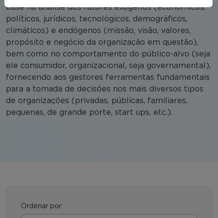
base na análise dos fatores exógenos (econômicos,
políticos, jurídicos, tecnológicos, demográficos,
climáticos) e endógenos (missão, visão, valores,
propósito e negócio da organização em questão),
bem como no comportamento do público-alvo (seja
ele consumidor, organizacional, seja governamental),
fornecendo aos gestores ferramentas fundamentais
para a tomada de decisões nos mais diversos tipos
de organizações (privadas, públicas, familiares,
pequenas, de grande porte, start ups, etc.).
Ordenar por: