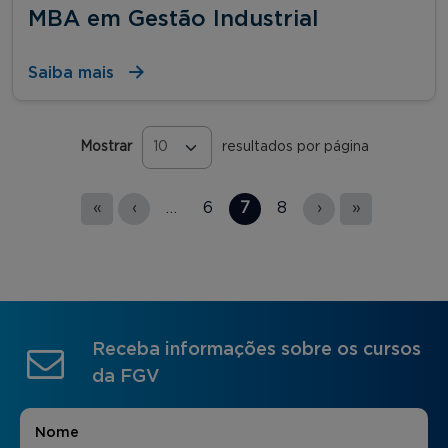
MBA em Gestão Industrial
Saiba mais
Mostrar
resultados por página
Páginas
«
‹
…
6
7
8
›
»
Receba informações sobre os cursos
da FGV
Nome
*