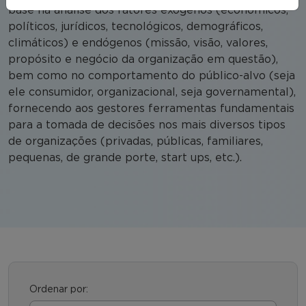
base na análise dos fatores exógenos (econômicos,
políticos, jurídicos, tecnológicos, demográficos,
climáticos) e endógenos (missão, visão, valores,
propósito e negócio da organização em questão),
bem como no comportamento do público-alvo (seja
ele consumidor, organizacional, seja governamental),
fornecendo aos gestores ferramentas fundamentais
para a tomada de decisões nos mais diversos tipos
de organizações (privadas, públicas, familiares,
pequenas, de grande porte, start ups, etc.).
Ordenar por: