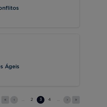
nflitos
s Ágeis
«
‹
…
2
3
4
…
›
»