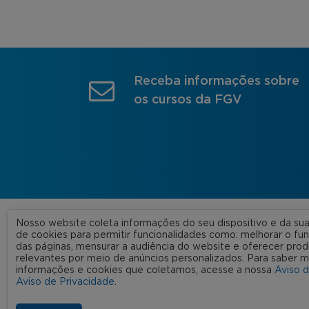
Receba informações sobre
os cursos da FGV
Nosso website coleta informações do seu dispositivo e da s
A FGV
de cookies para permitir funcionalidades como: melhorar o f
das páginas, mensurar a audiência do website e oferecer prod
Nossas
relevantes por meio de anúncios personalizados. Para saber m
informações e cookies que coletamos, acesse a nossa
Aviso 
FGV 2023 © Todos os direitos
Rede C
Aviso de Privacidade
.
reservados
Aviso de Privacidade
Termos de uso