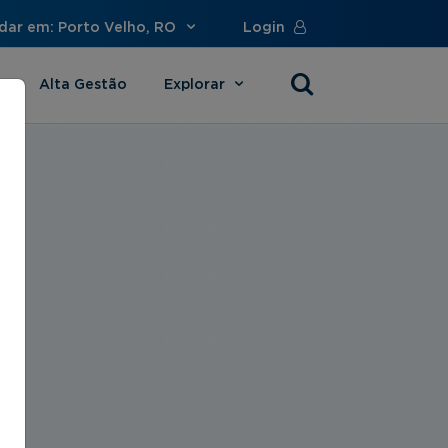
dar em: Porto Velho, RO
Login
Alta Gestão
Explorar
s