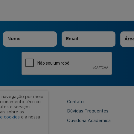
Áreas
Nome
*
E-mail
*
Áre
ua navegação por meio
Contato
uncionamento técnico
utos e serviços
 Unidades
Dúvidas Frequentes
ais sobre as
de cookies
e a nossa
onveniada
Ouvidoria Acadêmica