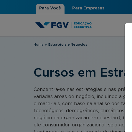
Para Você
Para Empresas
Home
»
Estratégia e Negócios
Você está aqui
Cursos em Estra
Concentra-se nas estratégias e nas práti
variadas áreas de negócio, incluindo a ge
e materiais, com base na análise dos fator
tecnológicos, demográficos, climáticos) e
negócio da organização em questão), be
ele consumidor, organizacional, seja gov
fundamentais para a tomada de decisões n