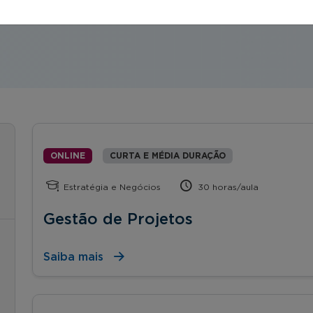
orte, start ups, etc.).
ONLINE
CURTA E MÉDIA DURAÇÃO
Estratégia e Negócios
30 horas/aula
Gestão de Projetos
Saiba mais