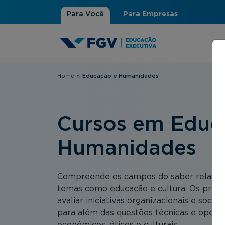
Para Você
Para Empresas
Home
»
Educação e Humanidades
Você está aqui
Cursos em Educ
Humanidades
Compreende os campos do saber relacio
temas como educação e cultura. Os prog
avaliar iniciativas organizacionais e socio
para além das questões técnicas e operaci
econômicos, éticos e culturais.