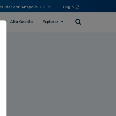
studar em: Anápolis, GO
Login
Alta Gestão
Explorar
s