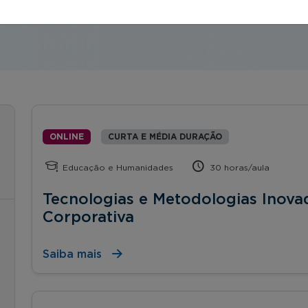
ONLINE
CURTA E MÉDIA DURAÇÃO
Educação e Humanidades
30 horas/aula
Tecnologias e Metodologias Inova
Corporativa
Saiba mais