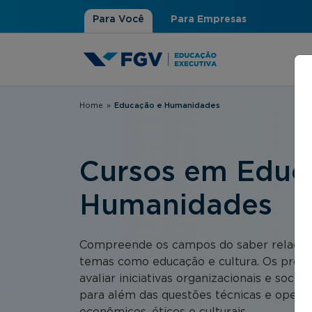
Para Você
Para Empresas
Home
»
Educação e Humanidades
Você está aqui
Cursos em Educ
Humanidades
Compreende os campos do saber relacio
temas como educação e cultura. Os prog
avaliar iniciativas organizacionais e socio
para além das questões técnicas e operaci
econômicos, éticos e culturais.