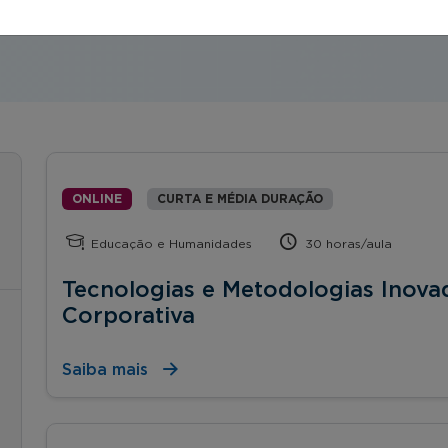
ONLINE
CURTA E MÉDIA DURAÇÃO
Educação e Humanidades
30 horas/aula
Tecnologias e Metodologias Inova
Corporativa
Saiba mais