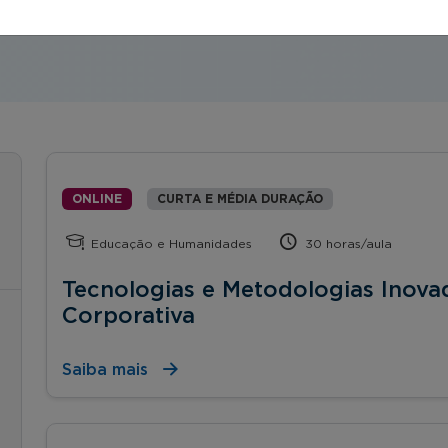
ONLINE
CURTA E MÉDIA DURAÇÃO
Educação e Humanidades
30 horas/aula
Tecnologias e Metodologias Inova
Corporativa
Saiba mais