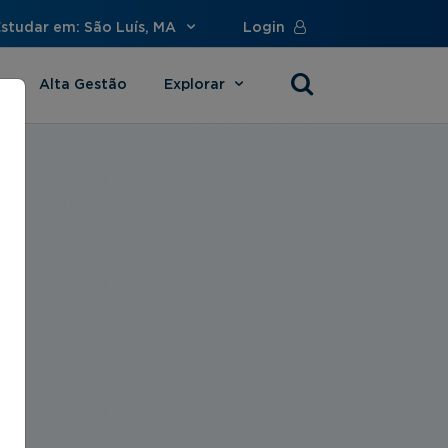
studar em: São Luís, MA
Login
Alta Gestão
Explorar
s