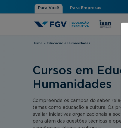
Para Você
Para Empresas
Home
»
Educação e Humanidades
Você está aqui
Cursos em Educ
Humanidades
Compreende os campos do saber relacio
temas como educação e cultura. Os prog
avaliar iniciativas organizacionais e socio
para além das questões técnicas e operaci
econômicos, éticos e culturais.