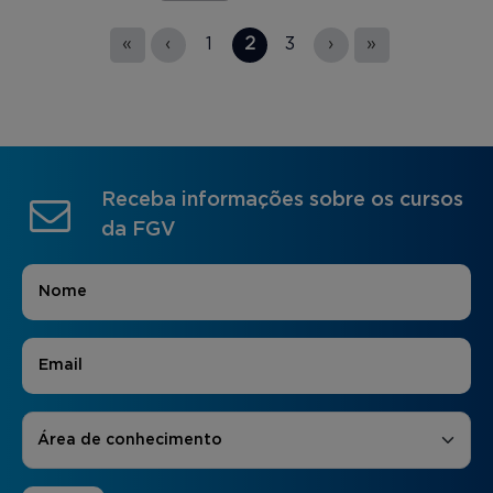
Páginas
«
‹
1
2
3
›
»
Receba informações sobre os cursos
da FGV
Nome
*
E-mail
*
Áreas de Interesse
*
Área de conhecimento