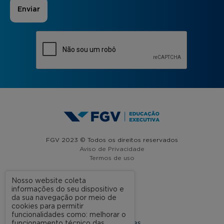
FGV 2023 © Todos os direitos reservados
Aviso de Privacidade
Termos de uso
Nosso website coleta
informações do seu dispositivo e
A FGV
da sua navegação por meio de
cookies para permitir
Contato
funcionalidades como: melhorar o
funcionamento técnico das
Nossas Unidades