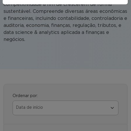
competitividade a fim de crescerem de forma
sustentável. Compreende diversas áreas econômicas
e financeiras, incluindo contabilidade, controladoria e
auditoria, economia, finanças, regulação, tributos, e
data science & analytics aplicada a finanças e
negócios.
Ordenar por: