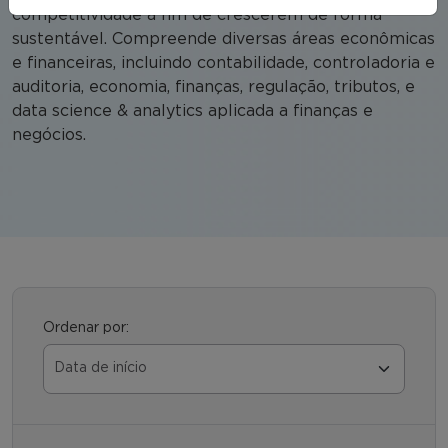
competitividade a fim de crescerem de forma
sustentável. Compreende diversas áreas econômicas
e financeiras, incluindo contabilidade, controladoria e
auditoria, economia, finanças, regulação, tributos, e
data science & analytics aplicada a finanças e
negócios.
Ordenar por: