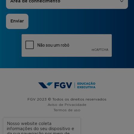
Área de conhecimento
FGV 2023 © Todos os direitos reservados
Aviso de Privacidade
Termos de uso
Nosso website coleta
informações do seu dispositivo e
A FGV