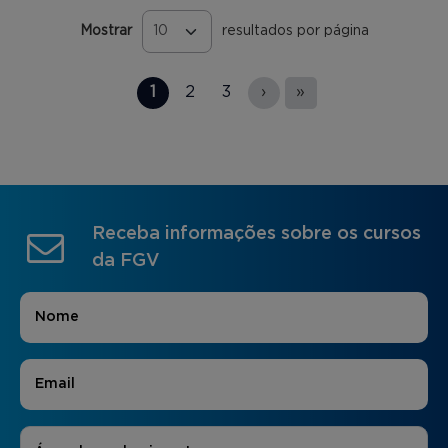
Mostrar
resultados por página
Páginas
1
2
3
›
»
Receba informações sobre os cursos
da FGV
Nome
*
E-mail
*
Áreas de Interesse
*