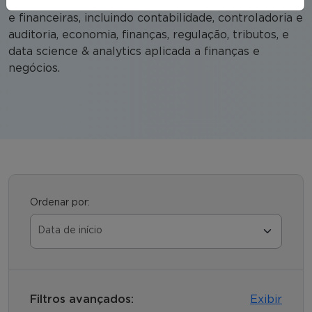
sustentável. Compreende diversas áreas econômicas
e financeiras, incluindo contabilidade, controladoria e
auditoria, economia, finanças, regulação, tributos, e
data science & analytics aplicada a finanças e
negócios.
Ordenar por:
Filtros avançados:
Exibir