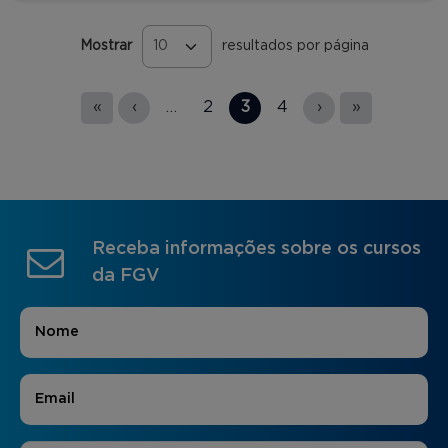
Mostrar
resultados por página
Páginas
«
‹
…
2
3
4
›
»
Receba informações sobre os cursos
da FGV
Nome
*
E-mail
*