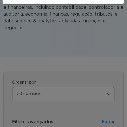
sustentável. Compreende diversas áreas econômicas
e financeiras, incluindo contabilidade, controladoria e
auditoria, economia, finanças, regulação, tributos, e
data science & analytics aplicada a finanças e
negócios.
Ordenar por:
Filtros avançados:
Exibir