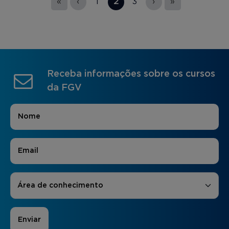
«
‹
1
2
3
›
»
Receba informações sobre os cursos
da FGV
Nome
*
E-mail
*
Áreas de Interesse
*
Área de conhecimento