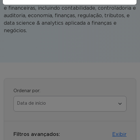
sustentável. Compreende diversas áreas econômicas
e financeiras, incluindo contabilidade, controladoria e
auditoria, economia, finanças, regulação, tributos, e
data science & analytics aplicada a finanças e
negócios.
Ordenar por:
Filtros avançados:
Exibir