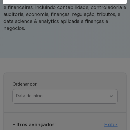
sustentável. Compreende diversas áreas econômicas
e financeiras, incluindo contabilidade, controladoria e
auditoria, economia, finanças, regulação, tributos, e
data science & analytics aplicada a finanças e
negócios.
Ordenar por:
Filtros avançados:
Exibir