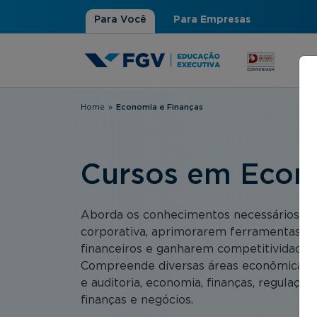
Para Você
Para Empresas
Home
»
Economia e Finanças
Você está aqui
Cursos em Econ
Aborda os conhecimentos necessários pa
corporativa, aprimorarem ferramentas e a
financeiros e ganharem competitividade 
Compreende diversas áreas econômicas e f
e auditoria, economia, finanças, regulação,
finanças e negócios.