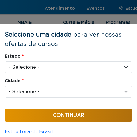
Atendimento
Eventos
Estu
MBA &
Curta & Média
Programas
Pós-graduação
Duração
Internacionai
Selecione uma cidade
para ver nossas
ofertas de cursos.
Estado
*
omia e Finanças
Cidade
*
ra as organizações melhorarem a governança
nálises para fins de alocação de recursos
a fim de crescerem de forma sustentável.
inanceiras, incluindo contabilidade, controladoria
 tributos, e data science & analytics aplicada a
Estou fora do Brasil