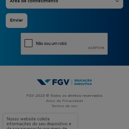
Área de conhecimento
FGV 2023 © Todos os direitos reservados
Aviso de Privacidade
Termos de uso
Nosso website coleta
informações do seu dispositivo e
A FGV