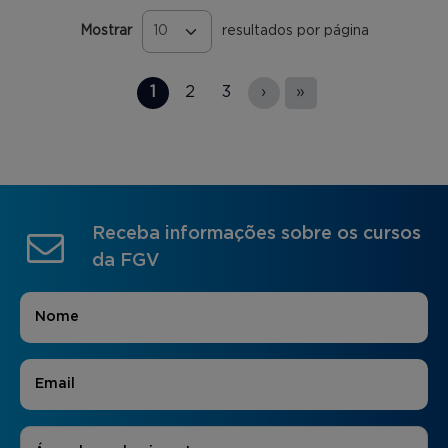
Mostrar
resultados por página
Páginas
1
2
3
›
»
Receba informações sobre os cursos
da FGV
Nome
*
E-mail
*
Áreas de Interesse
*