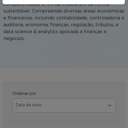
competitividade a fim de crescerem de forma
sustentável. Compreende diversas áreas econômicas
e financeiras, incluindo contabilidade, controladoria e
auditoria, economia, finanças, regulação, tributos, e
data science & analytics aplicada a finanças e
negócios.
Ordenar por: