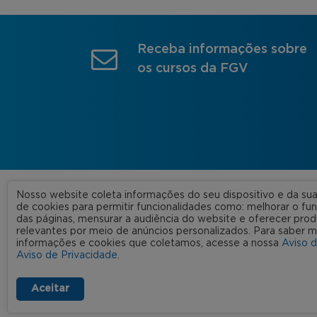
Receba informações sobre
os cursos da FGV
Nosso website coleta informações do seu dispositivo e da s
A FGV
de cookies para permitir funcionalidades como: melhorar o f
das páginas, mensurar a audiência do website e oferecer prod
Nossas
relevantes por meio de anúncios personalizados. Para saber m
informações e cookies que coletamos, acesse a nossa
Aviso 
FGV 2023 © Todos os direitos
Rede C
Aviso de Privacidade
.
reservados
Aviso de Privacidade
Termos de uso
Aceitar