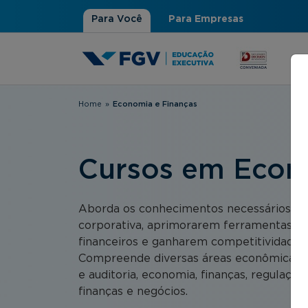
Para Você
Para Empresas
Home
»
Economia e Finanças
Você está aqui
Cursos em Econ
Aborda os conhecimentos necessários pa
corporativa, aprimorarem ferramentas e a
financeiros e ganharem competitividade 
Compreende diversas áreas econômicas e f
e auditoria, economia, finanças, regulação,
finanças e negócios.