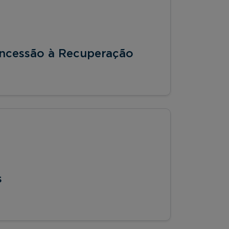
oncessão à Recuperação
s