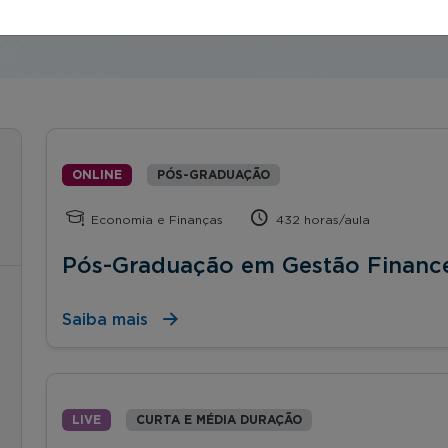
ONLINE
PÓS-GRADUAÇÃO
Economia e Finanças
432 horas/aula
Pós-Graduação em Gestão Finance
Saiba mais
LIVE
CURTA E MÉDIA DURAÇÃO