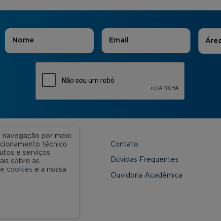
Áreas
Nome
*
E-mail
*
Áre
ua navegação por meio
Contato
uncionamento técnico
utos e serviços
 Unidades
Dúvidas Frequentes
ais sobre as
de cookies
e a nossa
onveniada
Ouvidoria Acadêmica