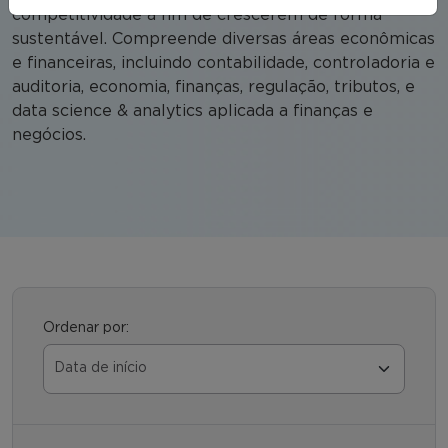
competitividade a fim de crescerem de forma
sustentável. Compreende diversas áreas econômicas
e financeiras, incluindo contabilidade, controladoria e
auditoria, economia, finanças, regulação, tributos, e
data science & analytics aplicada a finanças e
negócios.
Ordenar por: