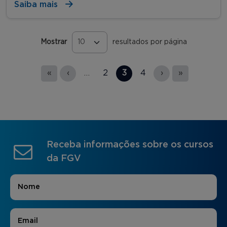
Saiba mais
Mostrar
resultados por página
Páginas
«
‹
…
2
3
4
›
»
Receba informações sobre os cursos
da FGV
Nome
*
E-mail
*