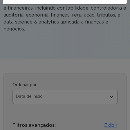
sustentável. Compreende diversas áreas econômicas
e financeiras, incluindo contabilidade, controladoria e
auditoria, economia, finanças, regulação, tributos, e
data science & analytics aplicada a finanças e
negócios.
Ordenar por:
Filtros avançados:
Exibir