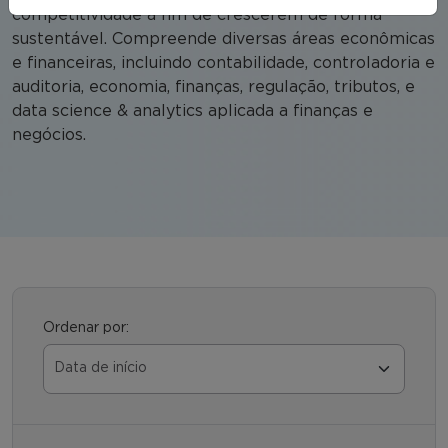
competitividade a fim de crescerem de forma
sustentável. Compreende diversas áreas econômicas
e financeiras, incluindo contabilidade, controladoria e
auditoria, economia, finanças, regulação, tributos, e
data science & analytics aplicada a finanças e
negócios.
Ordenar por: