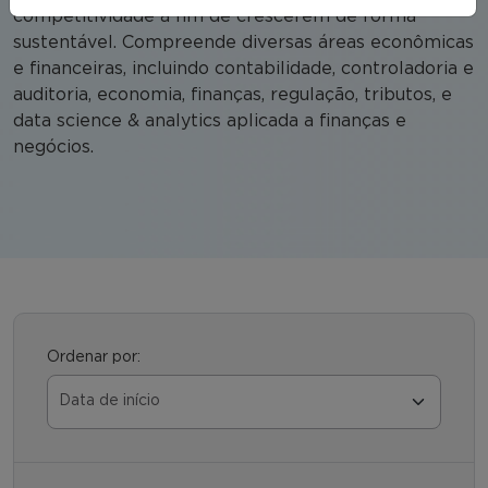
competitividade a fim de crescerem de forma
sustentável. Compreende diversas áreas econômicas
e financeiras, incluindo contabilidade, controladoria e
auditoria, economia, finanças, regulação, tributos, e
data science & analytics aplicada a finanças e
negócios.
Ordenar por: