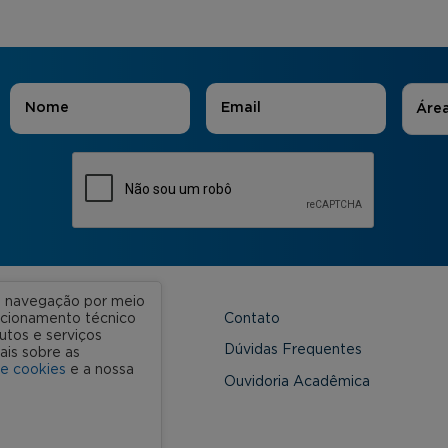
Áreas
Nome
*
E-mail
*
Áre
ua navegação por meio
Contato
uncionamento técnico
utos e serviços
 Unidades
Dúvidas Frequentes
ais sobre as
de cookies
e a nossa
onveniada
Ouvidoria Acadêmica