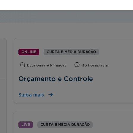
ONLINE
CURTA E MÉDIA DURAÇÃO
Economia e Finanças
30 horas/aula
Orçamento e Controle
Saiba mais
LIVE
CURTA E MÉDIA DURAÇÃO