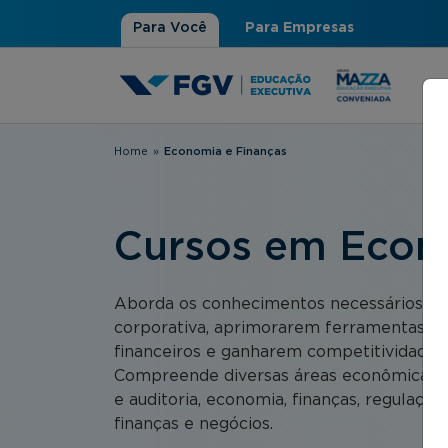
Para Você
Para Empresas
Home
»
Economia e Finanças
Você está aqui
Cursos em Econ
Aborda os conhecimentos necessários pa
corporativa, aprimorarem ferramentas e a
financeiros e ganharem competitividade 
Compreende diversas áreas econômicas e f
e auditoria, economia, finanças, regulação,
finanças e negócios.