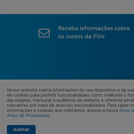
Receba informações sobre
os cursos da FGV
Nosso website coleta informações do seu dispositivo e da s
A FGV
de cookies para permitir funcionalidades como: melhorar o f
das páginas, mensurar a audiência do website e oferecer prod
Nossas
relevantes por meio de anúncios personalizados. Para saber m
informações e cookies que coletamos, acesse a nossa
Aviso 
FGV 2023 © Todos os direitos
Rede C
Aviso de Privacidade
.
reservados
Aviso de Privacidade
Termos de uso
Aceitar