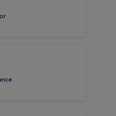
or
ance