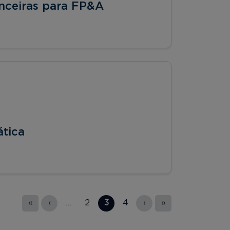
nceiras para FP&A
ática
«
‹
…
2
3
4
›
»