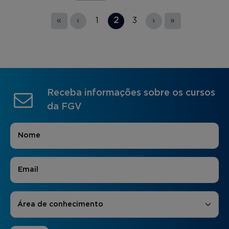
Páginas
«
‹
1
2
3
›
»
Receba informações sobre os cursos
da FGV
Nome
*
E-mail
*
Áreas de Interesse
*
Área de conhecimento