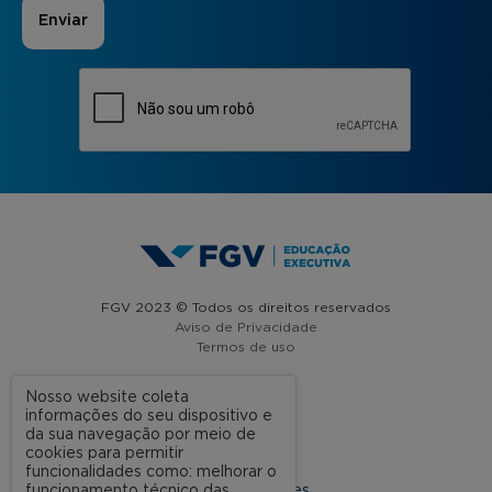
FGV 2023 © Todos os direitos reservados
Aviso de Privacidade
Termos de uso
Nosso website coleta
informações do seu dispositivo e
A FGV
da sua navegação por meio de
cookies para permitir
Contato
funcionalidades como: melhorar o
funcionamento técnico das
Nossas Unidades