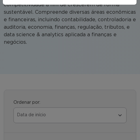
competitividade a fim de crescerem de forma
sustentável. Compreende diversas áreas econômicas
e financeiras, incluindo contabilidade, controladoria e
auditoria, economia, finanças, regulação, tributos, e
data science & analytics aplicada a finanças e
negócios.
Ordenar por: