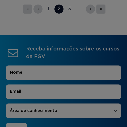
Páginas
«
‹
1
2
3
…
›
»
Receba informações sobre os cursos
da FGV
Nome
*
E-mail
*
Áreas de Interesse
*
Área de conhecimento