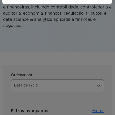
sustentável. Compreende diversas áreas econômicas
e financeiras, incluindo contabilidade, controladoria e
auditoria, economia, finanças, regulação, tributos, e
data science & analytics aplicada a finanças e
negócios.
Ordenar por:
Filtros avançados:
Exibir