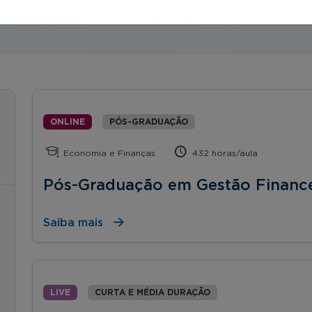
ONLINE
PÓS-GRADUAÇÃO
Economia e Finanças
432 horas/aula
Pós-Graduação em Gestão Finance
Saiba mais
LIVE
CURTA E MÉDIA DURAÇÃO