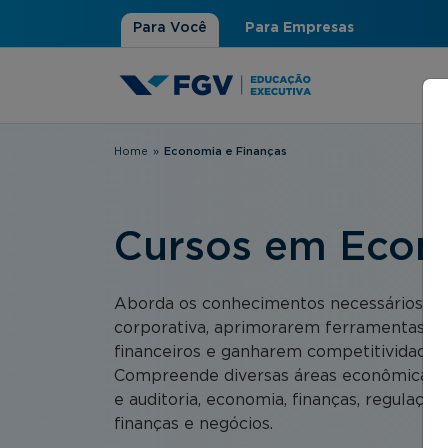
Para Você
Para Empresas
Home
»
Economia e Finanças
Você está aqui
Cursos em Econ
Aborda os conhecimentos necessários pa
corporativa, aprimorarem ferramentas e a
financeiros e ganharem competitividade 
Compreende diversas áreas econômicas e f
e auditoria, economia, finanças, regulação,
finanças e negócios.