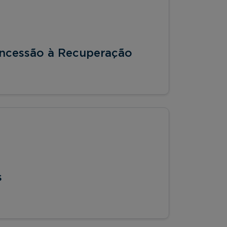
oncessão à Recuperação
s