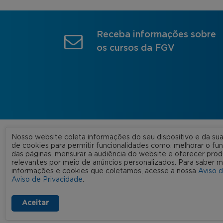
Receba informações sobre
os cursos da FGV
Nosso website coleta informações do seu dispositivo e da s
A FGV
de cookies para permitir funcionalidades como: melhorar o f
das páginas, mensurar a audiência do website e oferecer prod
Nossas
relevantes por meio de anúncios personalizados. Para saber m
informações e cookies que coletamos, acesse a nossa
Aviso 
FGV 2023 © Todos os direitos
Rede C
Aviso de Privacidade
.
reservados
Aviso de Privacidade
Termos de uso
Aceitar