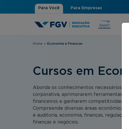
Para Você
Para Empresas
Home
»
Economia e Finanças
Você está aqui
Cursos em Econ
Aborda os conhecimentos necessários pa
corporativa, aprimorarem ferramentas e a
financeiros e ganharem competitividade 
Compreende diversas áreas econômicas e f
e auditoria, economia, finanças, regulação,
finanças e negócios.