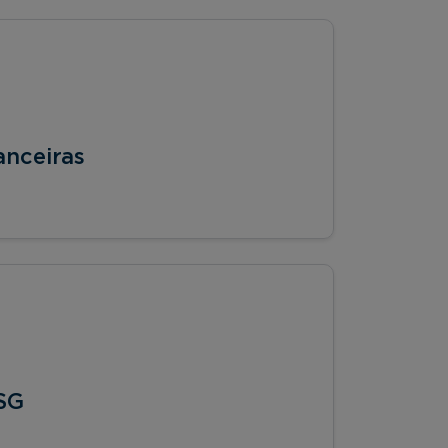
anceiras
SG