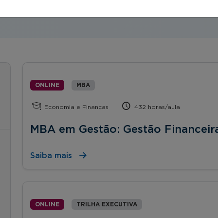
ONLINE
MBA
Economia e Finanças
432 horas/aula
MBA em Gestão: Gestão Financeir
Saiba mais
ONLINE
TRILHA EXECUTIVA