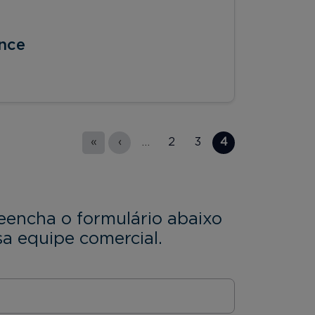
nce
«
‹
…
2
3
4
eencha o formulário abaixo
a equipe comercial.