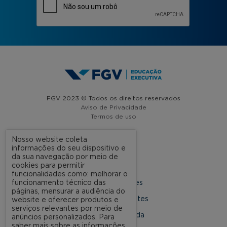
FGV 2023 © Todos os direitos reservados
Aviso de Privacidade
Termos de uso
Nosso website coleta
informações do seu dispositivo e
A FGV
da sua navegação por meio de
cookies para permitir
Contato
funcionalidades como: melhorar o
funcionamento técnico das
Nossas Unidades
páginas, mensurar a audiência do
Dúvidas Frequentes
website e oferecer produtos e
serviços relevantes por meio de
Rede Conveniada
anúncios personalizados. Para
saber mais sobre as informações