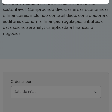
competitividade a fim de crescerem de forma
sustentável. Compreende diversas áreas econômicas
e financeiras, incluindo contabilidade, controladoria e
auditoria, economia, finanças, regulação, tributos, e
data science & analytics aplicada a finanças e
negócios.
Ordenar por: