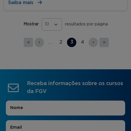
Saiba mais
Mostrar
resultados por página
Páginas
«
‹
…
2
3
4
›
»
Receba informações sobre os cursos
da FGV
Nome
*
E-mail
*