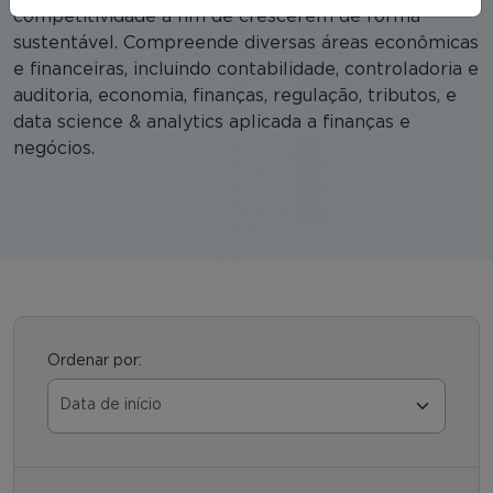
competitividade a fim de crescerem de forma
sustentável. Compreende diversas áreas econômicas
e financeiras, incluindo contabilidade, controladoria e
auditoria, economia, finanças, regulação, tributos, e
data science & analytics aplicada a finanças e
negócios.
Ordenar por: