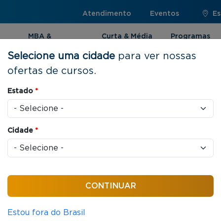
Atendimento
Eventos
Es
MBA &
Curta & Média
Programas
Pós-graduação
Duração
Internacionai
Selecione uma cidade
para ver nossas
ofertas de cursos.
Estado
*
to
Cidade
*
cas jurídicas que organizam as relações entre
Estou fora do Brasil