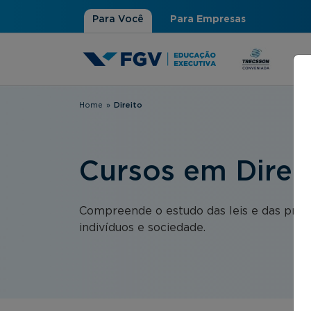
Para Você
Para Empresas
Home
»
Direito
Você está aqui
Cursos em Direi
Compreende o estudo das leis e das práti
indivíduos e sociedade.