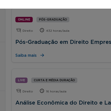
ONLINE
PÓS-GRADUAÇÃO
Direito
432 horas/aula
Pós-Graduação em Direito Empres
Saiba mais
LIVE
CURTA E MÉDIA DURAÇÃO
Direito
16 horas/aula
Análise Econômica do Direito e La