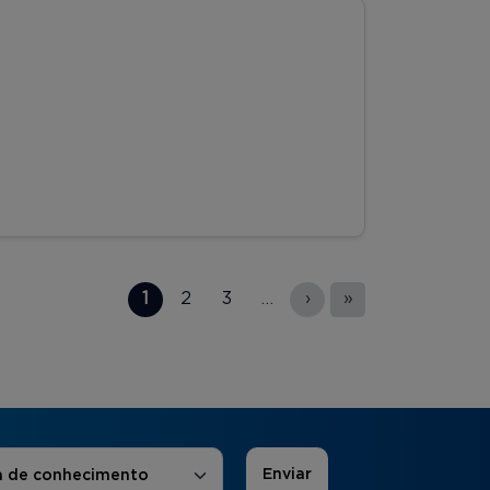
1
2
3
…
›
»
 de Interesse
*
a de conhecimento