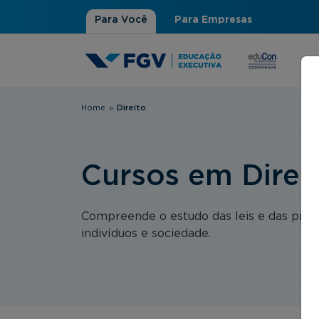
Para Você
Para Empresas
Home
»
Direito
Você está aqui
Cursos em Direi
Compreende o estudo das leis e das práti
indivíduos e sociedade.