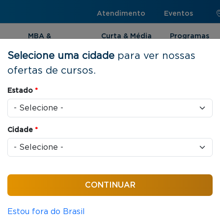
Atendimento
Eventos
MBA &
Curta & Média
Programas
Pós-graduação
Duração
Internacionai
Selecione uma cidade
para ver nossas
ofertas de cursos.
Estado
*
to
Cidade
*
cas jurídicas que organizam as relações entre
Estou fora do Brasil