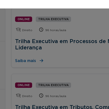
ONLINE
TRILHA EXECUTIVA
Direito
96 horas/aula
Trilha Executiva em Processos de 
Liderança
Saiba mais
ONLINE
TRILHA EXECUTIVA
Direito
96 horas/aula
Trilha Executiva em Tributos, Com