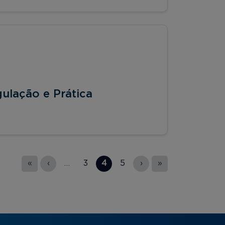
egulação e Prática
«
‹
…
3
4
5
›
»