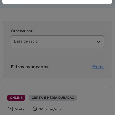
Ordenar por:
Filtros avançados:
Exibir
ONLINE
CURTA E MÉDIA DURAÇÃO
Direito
30 horas/aula