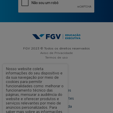
FGV 2023 © Todos os direitos reservados
Aviso de Privacidade
Termos de uso
Nosso website coleta
informações do seu dispositivo e
A FGV
da sua navegação por meio de
cookies para permitir
Contato
funcionalidades como: melhorar o
funcionamento técnico das
Nossas Unidades
páginas, mensurar a audiência do
Dúvidas Frequentes
website e oferecer produtos e
serviços relevantes por meio de
Rede Conveniada
anúncios personalizados. Para
saber mais sobre as informações