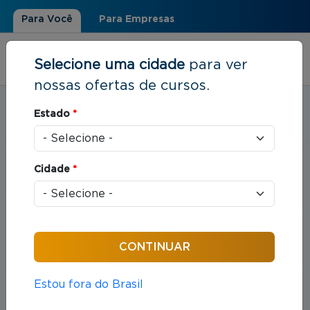
Para Você
Para Empresas
Selecione uma cidade
para ver
nossas ofertas de cursos.
Estudar em:
Cuiabá, MT
Estado
*
Você está aqui
Home
»
Direito
Cidade
*
Cursos em Direito
Compreende o estudo das leis e das práticas
jurídicas que organizam as relações entre indivíduos
e sociedade.
Estou fora do Brasil