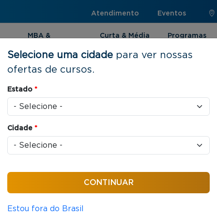
Atendimento
Eventos
MBA &
Curta & Média
Programas
Pós-graduação
Duração
Internacionai
Selecione uma cidade
para ver nossas
ofertas de cursos.
Estado
*
to
Cidade
*
cas jurídicas que organizam as relações entre
Estou fora do Brasil