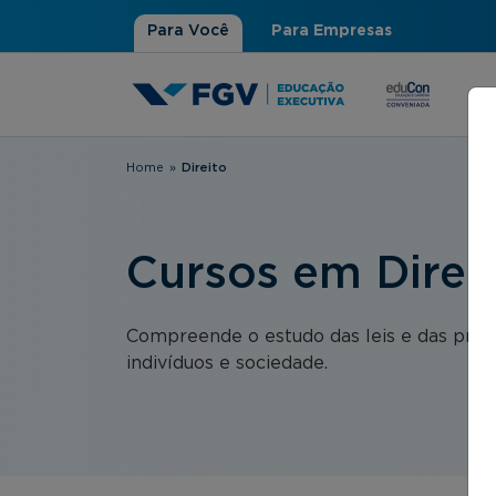
Para Você
Para Empresas
Home
»
Direito
Você está aqui
Cursos em Direi
Compreende o estudo das leis e das práti
indivíduos e sociedade.