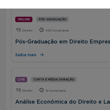
ONLINE
PÓS-GRADUAÇÃO
Direito
432 horas/aula
Pós-Graduação em Direito Empres
Saiba mais
LIVE
CURTA E MÉDIA DURAÇÃO
Direito
16 horas/aula
Análise Econômica do Direito e La