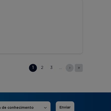
1
2
3
…
›
»
 de Interesse
*
a de conhecimento