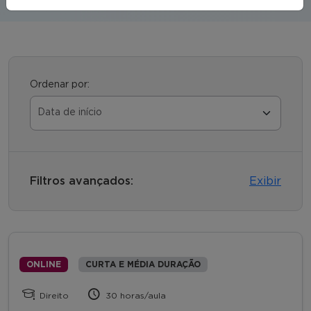
Ordenar por:
Filtros avançados:
Exibir
ONLINE
CURTA E MÉDIA DURAÇÃO
Direito
30 horas/aula