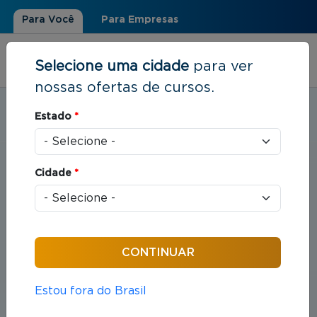
Para Você
Para Empresas
Selecione uma cidade
para ver
nossas ofertas de cursos.
Estudar em:
Goiânia, GO
Estado
*
Você está aqui
Home
»
Direito
Cidade
*
Cursos em Direito
Compreende o estudo das leis e das práticas
jurídicas que organizam as relações entre indivíduos
e sociedade.
Estou fora do Brasil