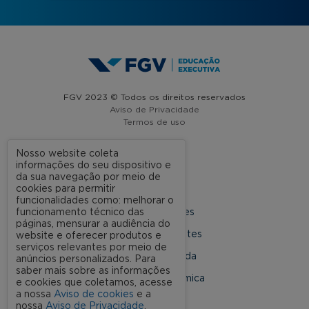
FGV 2023 © Todos os direitos reservados
Aviso de Privacidade
Termos de uso
Nosso website coleta
informações do seu dispositivo e
A FGV
da sua navegação por meio de
cookies para permitir
Contato
funcionalidades como: melhorar o
funcionamento técnico das
Nossas Unidades
páginas, mensurar a audiência do
Dúvidas Frequentes
website e oferecer produtos e
serviços relevantes por meio de
Rede Conveniada
anúncios personalizados. Para
saber mais sobre as informações
Ouvidoria Acadêmica
e cookies que coletamos, acesse
a nossa
Aviso de cookies
e a
nossa
Aviso de Privacidade
.