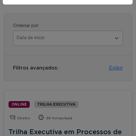
Ordenar por:
Filtros avançados:
Exibir
ONLINE
TRILHA EXECUTIVA
Direito
96 horas/aula
Trilha Executiva em Processos de