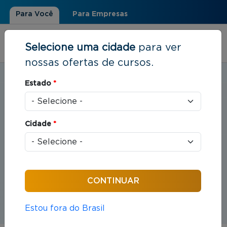
Para Você
Para Empresas
Selecione uma cidade
para ver
nossas ofertas de cursos.
Estudar em:
Santa Maria, RS
Estado
*
Você está aqui
Home
»
Direito
Cursos em Direito
Cidade
*
Compreende o estudo das leis e das práticas
jurídicas que organizam as relações entre indivíduos
e sociedade.
Estou fora do Brasil