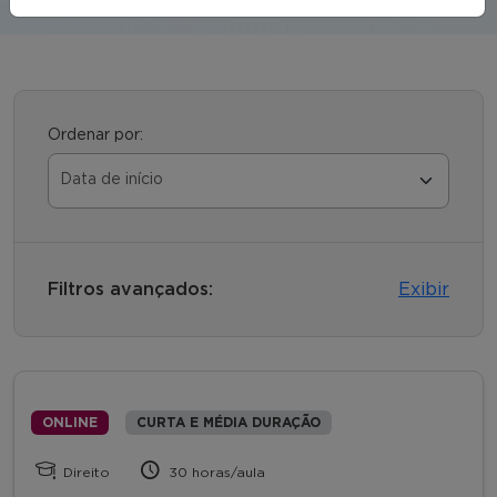
Ordenar por:
Filtros avançados:
Exibir
ONLINE
CURTA E MÉDIA DURAÇÃO
Direito
30 horas/aula