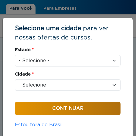
Para Você
Para Empresas
Selecione uma cidade
para ver
nossas ofertas de cursos.
Estudar em:
Porto Alegre, RS
Estado
*
Você está aqui
Home
»
Direito
Cidade
*
Cursos em Direito
Compreende o estudo das leis e das práticas
jurídicas que organizam as relações entre indivíduos
e sociedade.
Estou fora do Brasil