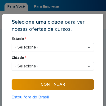
Para Você
Para Empresas
Selecione uma cidade
para ver
nossas ofertas de cursos.
Estudar em:
Porto Alegre, RS
Estado
*
Você está aqui
Home
»
Direito
Cidade
*
Cursos em Direito
Compreende o estudo das leis e das práticas
jurídicas que organizam as relações entre indivíduos
e sociedade.
Estou fora do Brasil