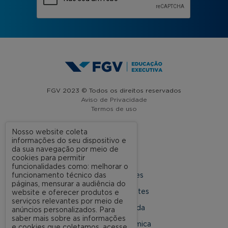
FGV 2023 © Todos os direitos reservados
Aviso de Privacidade
Termos de uso
Nosso website coleta
informações do seu dispositivo e
A FGV
da sua navegação por meio de
cookies para permitir
Contato
funcionalidades como: melhorar o
funcionamento técnico das
Nossas Unidades
páginas, mensurar a audiência do
Dúvidas Frequentes
website e oferecer produtos e
serviços relevantes por meio de
Rede Conveniada
anúncios personalizados. Para
saber mais sobre as informações
Ouvidoria Acadêmica
e cookies que coletamos, acesse