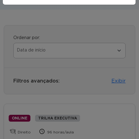
Ordenar por:
Filtros avançados:
Exibir
ONLINE
TRILHA EXECUTIVA
Direito
96 horas/aula