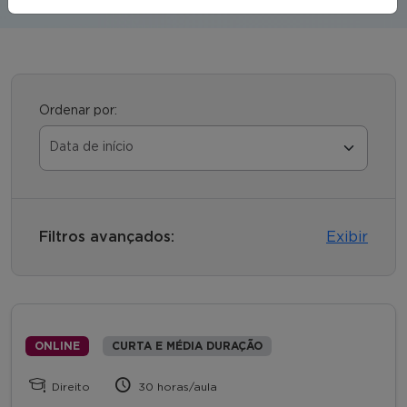
Ordenar por:
Filtros avançados:
Exibir
ONLINE
CURTA E MÉDIA DURAÇÃO
Direito
30 horas/aula