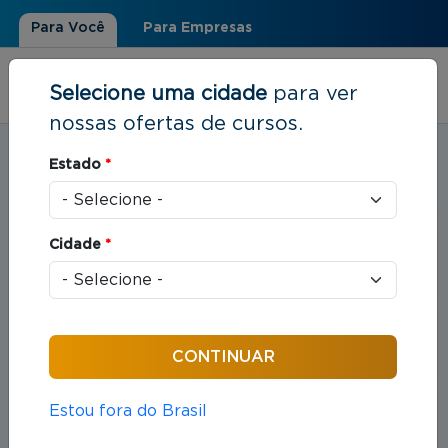
Para Você
Para Empresas
Selecione uma cidade
para ver
nossas ofertas de cursos.
Estudar em:
Porto Alegre, RS
Estado
*
Você está aqui
Home
»
Direito
Cidade
*
Cursos em Direito
Compreende o estudo das leis e das práticas
jurídicas que organizam as relações entre indivíduos
e sociedade.
Estou fora do Brasil