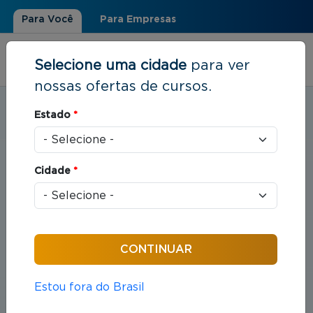
Para Você
Para Empresas
Selecione uma cidade
para ver
nossas ofertas de cursos.
Estudar em:
Florianópolis, SC
Estado
*
Você está aqui
Home
»
Direito
Cidade
*
Cursos em Direito
Compreende o estudo das leis e das práticas
jurídicas que organizam as relações entre indivíduos
e sociedade.
Estou fora do Brasil