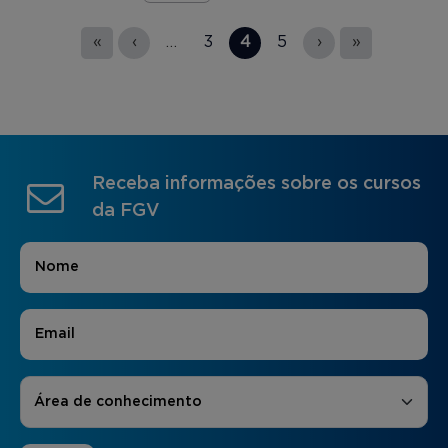
Páginas
«
‹
…
3
4
5
›
»
Receba informações sobre os cursos
da FGV
Nome
*
E-mail
*
Áreas de Interesse
*
Área de conhecimento