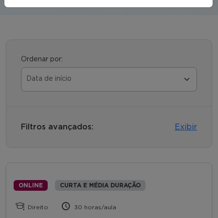
Ordenar por:
Filtros avançados:
Exibir
ONLINE
CURTA E MÉDIA DURAÇÃO
Direito
30 horas/aula