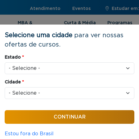
Atendimento
Eventos
Estudar em:
MBA &
Curta & Média
Programas
Pós-graduação
Duração
Internacionai
Selecione uma cidade
para ver nossas
ofertas de cursos.
Estado
*
to
Cidade
*
cas jurídicas que organizam as relações entre
Estou fora do Brasil