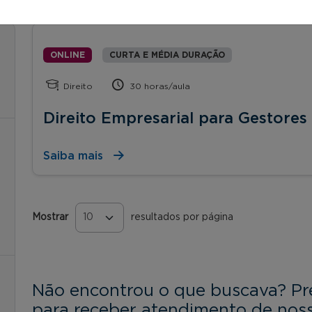
ONLINE
CURTA E MÉDIA DURAÇÃO
Direito
30 horas/aula
Direito Empresarial para Gestores
Saiba mais
Mostrar
resultados por página
Páginas
Não encontrou o que buscava? Pr
para receber atendimento de noss