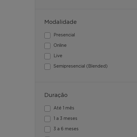
Modalidade
Presencial
Online
Live
Semipresencial (Blended)
Duração
Até 1 mês
1 a 3 meses
3 a 6 meses