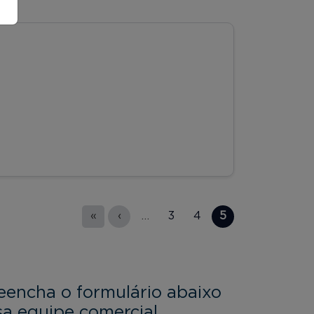
«
‹
…
3
4
5
eencha o formulário abaixo
a equipe comercial.