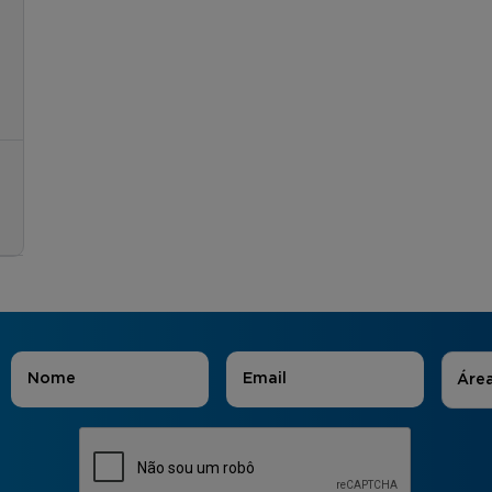
Áreas
Nome
*
E-mail
*
Áre