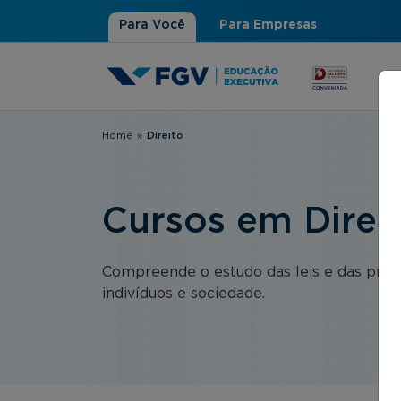
Para Você
Para Empresas
Home
»
Direito
Você está aqui
Cursos em Direi
Compreende o estudo das leis e das práti
indivíduos e sociedade.