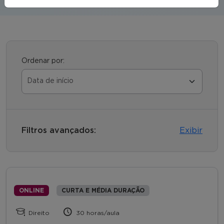
Ordenar por:
Filtros avançados:
Exibir
ONLINE
CURTA E MÉDIA DURAÇÃO
Direito
30 horas/aula