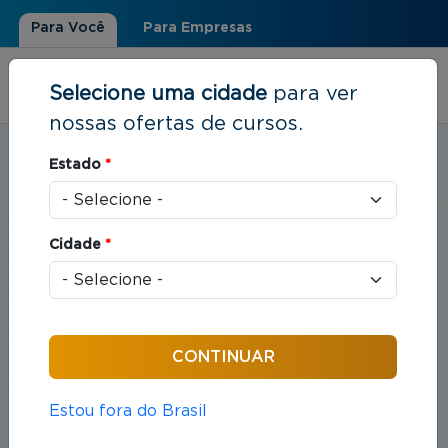
Para Você
Para Empresas
Selecione uma cidade
para ver
nossas ofertas de cursos.
Estudar em:
Balneário Camboriú, SC
Estado
*
Você está aqui
Home
»
Direito
Cidade
*
Cursos em Direito
Compreende o estudo das leis e das práticas
jurídicas que organizam as relações entre indivíduos
e sociedade.
Estou fora do Brasil