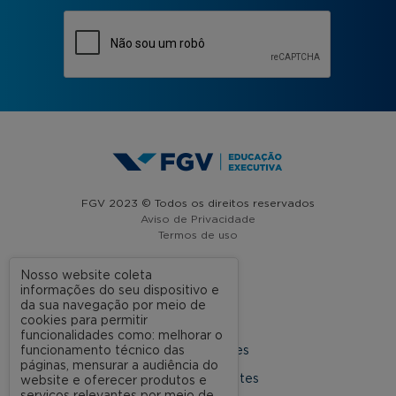
FGV 2023 © Todos os direitos reservados
Aviso de Privacidade
Termos de uso
Nosso website coleta
informações do seu dispositivo e
A FGV
da sua navegação por meio de
cookies para permitir
Contato
funcionalidades como: melhorar o
funcionamento técnico das
Nossas Unidades
páginas, mensurar a audiência do
Dúvidas Frequentes
website e oferecer produtos e