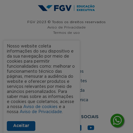
FGV 2023 © Todos os direitos reservados
Aviso de Privacidade
Termos de uso
Nosso website coleta
informações do seu dispositivo e
A FGV
da sua navegação por meio de
cookies para permitir
Contato
funcionalidades como: melhorar o
funcionamento técnico das
Nossas Unidades
páginas, mensurar a audiência do
Dúvidas Frequentes
website e oferecer produtos e
serviços relevantes por meio de
Rede Conveniada
anúncios personalizados. Para
saber mais sobre as informações
Ouvidoria Acadêmica
e cookies que coletamos, acesse
a nossa
Aviso de cookies
e a
nossa
Aviso de Privacidade
.
SIGA NOSSAS REDES SOCIAIS
Aceitar