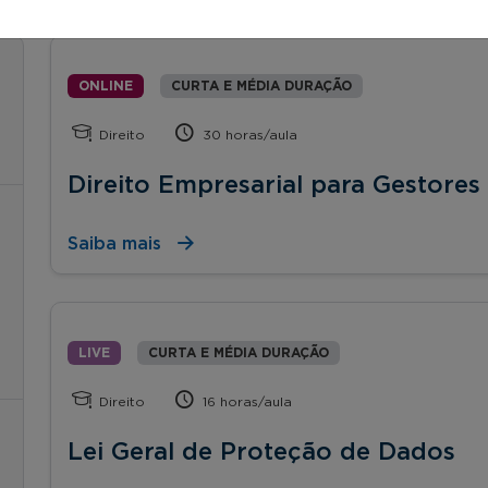
ONLINE
CURTA E MÉDIA DURAÇÃO
Direito
30 horas/aula
Direito Empresarial para Gestores
Saiba mais
LIVE
CURTA E MÉDIA DURAÇÃO
Direito
16 horas/aula
Lei Geral de Proteção de Dados