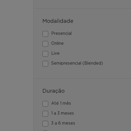
Modalidade
Presencial
Online
Live
Semipresencial (Blended)
Duração
Até 1 mês
1 a 3 meses
3 a 6 meses