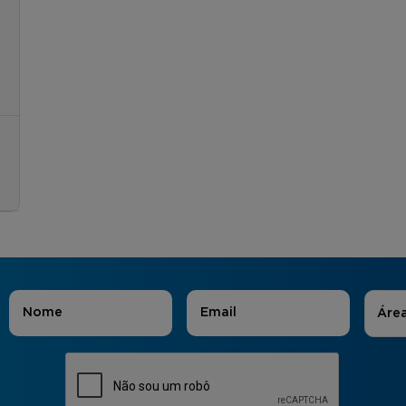
Áreas
Nome
*
E-mail
*
Áre