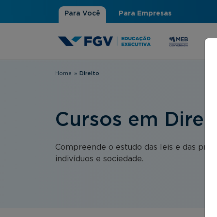
Para Você
Para Empresas
Home
»
Direito
Você está aqui
Cursos em Direi
Compreende o estudo das leis e das práti
indivíduos e sociedade.