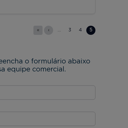
«
‹
…
3
4
5
eencha o formulário abaixo
a equipe comercial.