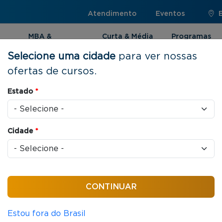
Atendimento
Eventos
MBA &
Curta & Média
Programas
Pós-graduação
Duração
Internacionai
Selecione uma cidade
para ver nossas
ofertas de cursos.
Estado
*
to
Cidade
*
cas jurídicas que organizam as relações entre
Estou fora do Brasil