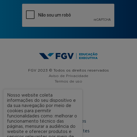
FGV 2023 © Todos os direitos reservados
Aviso de Privacidade
Termos de uso
Nosso website coleta
informações do seu dispositivo e
A FGV
da sua navegação por meio de
cookies para permitir
Contato
funcionalidades como: melhorar o
funcionamento técnico das
Nossas Unidades
páginas, mensurar a audiência do
Dúvidas Frequentes
website e oferecer produtos e