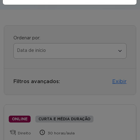
Ordenar por:
Filtros avançados:
Exibir
ONLINE
CURTA E MÉDIA DURAÇÃO
Direito
30 horas/aula