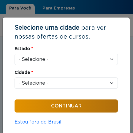
Para Você
Para Empresas
Selecione uma cidade
para ver
nossas ofertas de cursos.
Estudar em:
Maringá, PR
Estado
*
Você está aqui
Home
»
Direito
Cidade
*
Cursos em Direito
Compreende o estudo das leis e das práticas
jurídicas que organizam as relações entre indivíduos
e sociedade.
Estou fora do Brasil