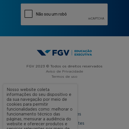
FGV 2023 © Todos os direitos reservados
Aviso de Privacidade
Termos de uso
Nosso website coleta
informações do seu dispositivo e
A FGV
da sua navegação por meio de
cookies para permitir
Contato
funcionalidades como: melhorar o
funcionamento técnico das
Nossas Unidades
páginas, mensurar a audiência do
Dúvidas Frequentes
website e oferecer produtos e