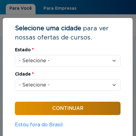
Para Você
Para Empresas
Selecione uma cidade
para ver
nossas ofertas de cursos.
Estudar em:
Curitiba, PR
Estado
*
Você está aqui
Home
»
Direito
Cidade
*
Cursos em Direito
Compreende o estudo das leis e das práticas
jurídicas que organizam as relações entre indivíduos
e sociedade.
Estou fora do Brasil