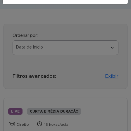
Ordenar por:
Filtros avançados:
Exibir
LIVE
CURTA E MÉDIA DURAÇÃO
Direito
16 horas/aula