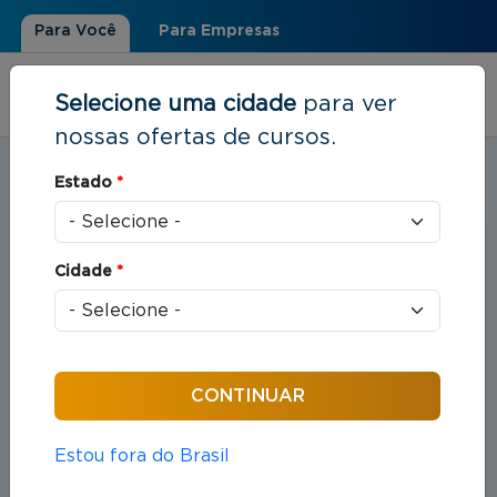
Para Você
Para Empresas
Selecione uma cidade
para ver
nossas ofertas de cursos.
Estudar em:
Curitiba, PR
Estado
*
Você está aqui
Home
»
Direito
Cidade
*
Cursos em Direito
Compreende o estudo das leis e das práticas
jurídicas que organizam as relações entre indivíduos
e sociedade.
Estou fora do Brasil