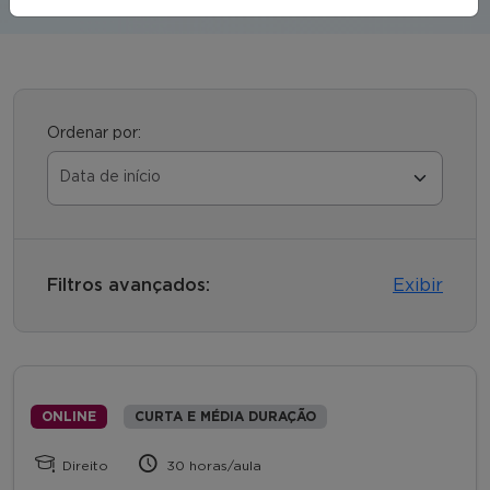
Ordenar por:
Filtros avançados:
Exibir
ONLINE
CURTA E MÉDIA DURAÇÃO
Direito
30 horas/aula