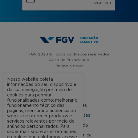
FGV 2023 © Todos os direitos reservados
Aviso de Privacidade
Termos de uso
Nosso website coleta
informações do seu dispositivo e
A FGV
da sua navegação por meio de
cookies para permitir
Contato
funcionalidades como: melhorar o
funcionamento técnico das
Nossas Unidades
páginas, mensurar a audiência do
Dúvidas Frequentes
website e oferecer produtos e
serviços relevantes por meio de
Rede Conveniada
anúncios personalizados. Para
saber mais sobre as informações
Ouvidoria Acadêmica
e cookies que coletamos, acesse