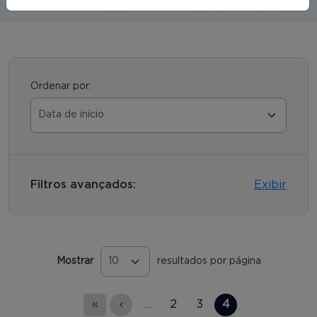
Ordenar por:
Filtros avançados:
Exibir
Mostrar
resultados por página
Páginas
«
‹
…
2
3
4