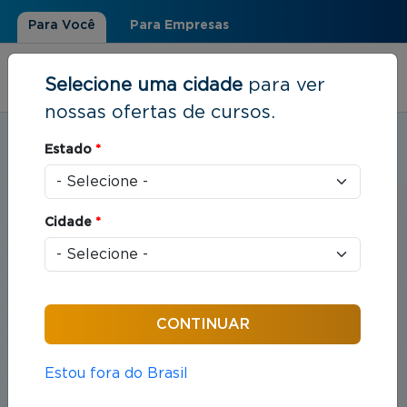
Para Você
Para Empresas
Selecione uma cidade
para ver
nossas ofertas de cursos.
Estudar em:
Nova Friburgo, RJ
Estado
*
Você está aqui
Home
»
Direito
Cidade
*
Cursos em Direito
Compreende o estudo das leis e das práticas
jurídicas que organizam as relações entre indivíduos
e sociedade.
Estou fora do Brasil