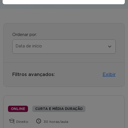
Ordenar por:
Filtros avançados:
Exibir
ONLINE
CURTA E MÉDIA DURAÇÃO
Direito
30 horas/aula