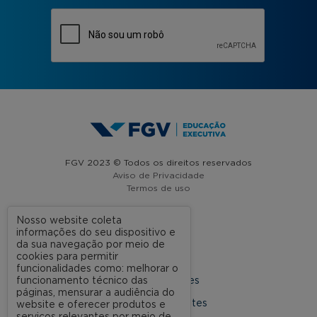
FGV 2023 © Todos os direitos reservados
Aviso de Privacidade
Termos de uso
Nosso website coleta
informações do seu dispositivo e
A FGV
da sua navegação por meio de
cookies para permitir
Contato
funcionalidades como: melhorar o
funcionamento técnico das
Nossas Unidades
páginas, mensurar a audiência do
Dúvidas Frequentes
website e oferecer produtos e