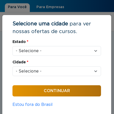
Para Você
Para Empresas
Selecione uma cidade
para ver
nossas ofertas de cursos.
Estudar em:
Nova Friburgo, RJ
Estado
*
Você está aqui
Home
»
Direito
Cidade
*
Cursos em Direito
Compreende o estudo das leis e das práticas
jurídicas que organizam as relações entre indivíduos
e sociedade.
Estou fora do Brasil