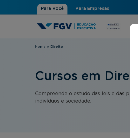
Para Você
Para Empresas
Home
»
Direito
Você está aqui
Cursos em Direi
Compreende o estudo das leis e das práti
indivíduos e sociedade.