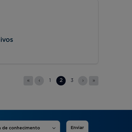
ivos
«
‹
1
2
3
›
»
 de Interesse
*
a de conhecimento