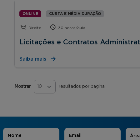
ONLINE
CURTA E MÉDIA DURAÇÃO
Direito
30 horas/aula
Licitações e Contratos Administrat
Saiba mais
Mostrar
resultados por página
Páginas
Áreas
Nome
*
E-mail
*
Áre