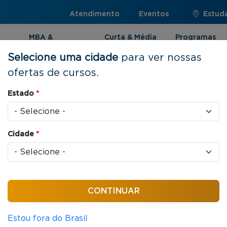
Atendimento
Eventos
Estuda
MBA &
Curta & Média
Programas
Pós-graduação
Duração
Internacionai
Selecione uma cidade
para ver nossas
ofertas de cursos.
Estado
*
to
Cidade
*
cas jurídicas que organizam as relações entre
Estou fora do Brasil