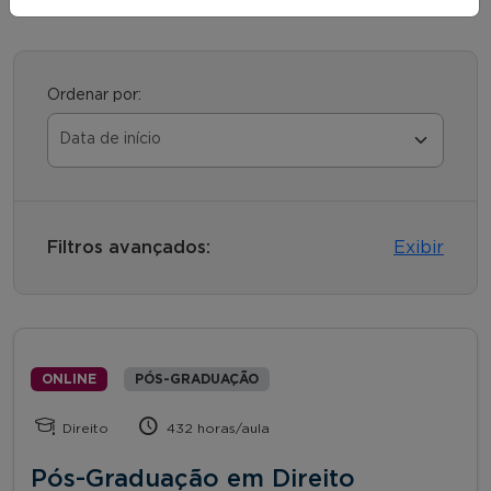
Ordenar por:
Filtros avançados:
Exibir
ONLINE
PÓS-GRADUAÇÃO
Direito
432 horas/aula
Pós-Graduação em Direito