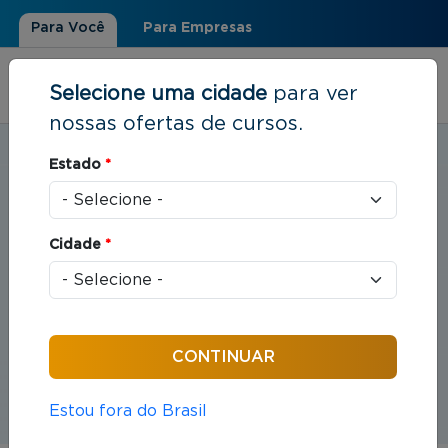
Para Você
Para Empresas
Selecione uma cidade
para ver
nossas ofertas de cursos.
Estudar em:
Varginha, MG
Estado
*
Você está aqui
Home
»
Direito
Cursos em Direito
Cidade
*
Compreende o estudo das leis e das práticas
jurídicas que organizam as relações entre indivíduos
e sociedade.
Estou fora do Brasil