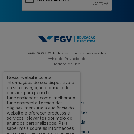
FGV 2023 © Todos os direitos reservados
Aviso de Privacidade
Termos de uso
Nosso website coleta
informações do seu dispositivo e
A FGV
da sua navegação por meio de
cookies para permitir
Contato
funcionalidades como: melhorar o
funcionamento técnico das
Nossas Unidades
páginas, mensurar a audiência do
Dúvidas Frequentes
website e oferecer produtos e
serviços relevantes por meio de
Rede Conveniada
anúncios personalizados. Para
saber mais sobre as informações
Ouvidoria Acadêmica
e cookies que coletamos, acesse