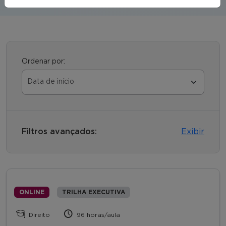
Ordenar por:
Filtros avançados:
Exibir
ONLINE
TRILHA EXECUTIVA
Direito
96 horas/aula