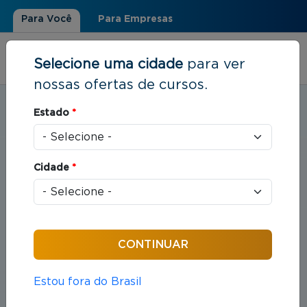
Para Você
Para Empresas
Selecione uma cidade
para ver
nossas ofertas de cursos.
Estudar em:
Montes Claros, MG
Estado
*
Você está aqui
Home
»
Direito
Cidade
*
Cursos em Direito
Compreende o estudo das leis e das práticas
jurídicas que organizam as relações entre indivíduos
e sociedade.
Estou fora do Brasil