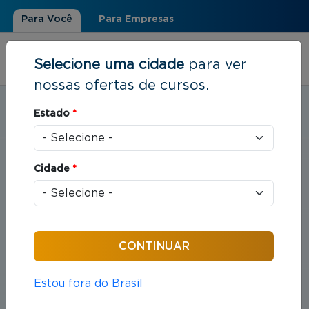
Para Você
Para Empresas
Selecione uma cidade
para ver
nossas ofertas de cursos.
Estudar em:
Ribeirão Preto, SP
Estado
*
Você está aqui
Home
»
Direito
Cidade
*
Cursos em Direito
Compreende o estudo das leis e das práticas
jurídicas que organizam as relações entre indivíduos
e sociedade.
Estou fora do Brasil