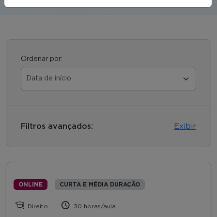
Ordenar por:
Filtros avançados:
Exibir
ONLINE
CURTA E MÉDIA DURAÇÃO
Direito
30 horas/aula