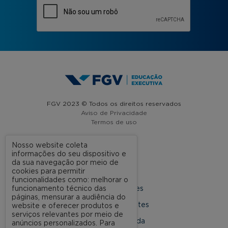
FGV 2023 © Todos os direitos reservados
Aviso de Privacidade
Termos de uso
Nosso website coleta
informações do seu dispositivo e
A FGV
da sua navegação por meio de
cookies para permitir
Contato
funcionalidades como: melhorar o
funcionamento técnico das
Nossas Unidades
páginas, mensurar a audiência do
Dúvidas Frequentes
website e oferecer produtos e
serviços relevantes por meio de
Rede Conveniada
anúncios personalizados. Para